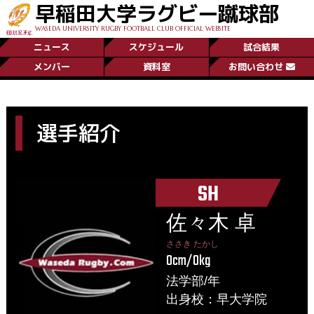
早稲田大学ラグビー蹴球部
WASEDA UNIVERSITY RUGBY FOOTBALL CLUB OFFICIAL WEBSITE
ニュース
スケジュール
試合結果
メンバー
資料室
お問い合わせ
選手紹介
SH
佐々木 卓
ささき たかし
0cm/0kg
法学部/年
出身校：早大学院