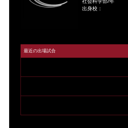
社会科学部/年
出身校：
最近の出場試合