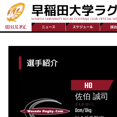
早稲田大学ラ
WASEDA UNIVERSITY RUGBY FOOTBALL CLUB OFFICIAL WE
ニュース
スケジュール
試合
選手紹介
HO
佐伯 誠司
さえき せいじ
0cm/0kg