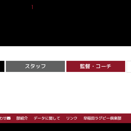
1
2
3
4
5
6
7
スタッフ
監督・コーチ
わせ
部紹介
データに関して
リンク
早稲田ラグビー倶楽部