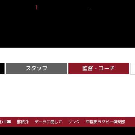
1
2
3
4
5
15
…
スタッフ
監督・コーチ
わせ
部紹介
データに関して
リンク
早稲田ラグビー倶楽部