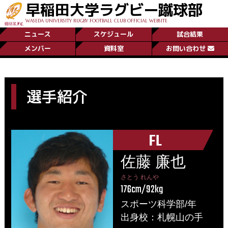
早稲田大学ラグビー蹴球部
WASEDA UNIVERSITY RUGBY FOOTBALL CLUB OFFICIAL WEBSITE
ニュース
スケジュール
試合結果
メンバー
資料室
お問い合わせ
選手紹介
FL
佐藤 廉也
さとう れんや
176cm/92kg
スポーツ科学部/年
出身校：札幌山の手