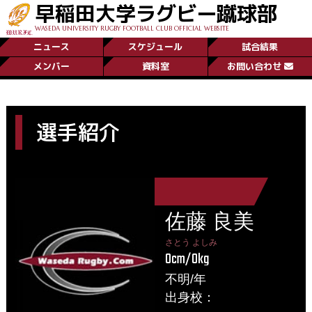
早稲田大学ラグビー蹴球部
WASEDA UNIVERSITY RUGBY FOOTBALL CLUB OFFICIAL WEBSITE
ニュース
スケジュール
試合結果
メンバー
資料室
お問い合わせ
選手紹介
佐藤 良美
さとう よしみ
0cm/0kg
不明/年
出身校：