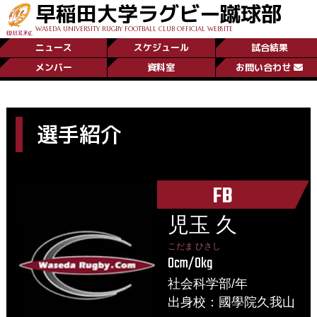
早稲田大学ラグビー蹴球部
WASEDA UNIVERSITY RUGBY FOOTBALL CLUB OFFICIAL WEBSITE
ニュース
スケジュール
試合結果
メンバー
資料室
お問い合わせ
選手紹介
FB
児玉 久
こだま ひさし
0cm/0kg
社会科学部/年
出身校：國學院久我山