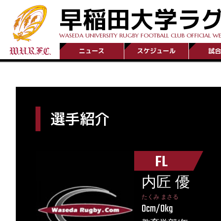
早稲田大学ラ
WASEDA UNIVERSITY RUGBY FOOTBALL CLUB OFFICIAL WE
ニュース
スケジュール
試合
選手紹介
FL
内匠 優
たくみ まさる
0cm/0kg