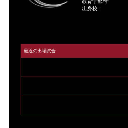
教育学部/年
出身校：
最近の出場試合