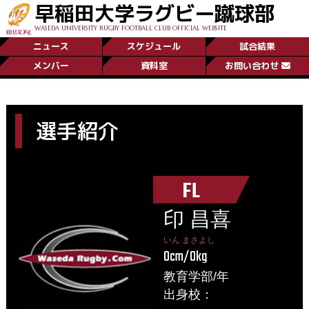
早稲田大学ラグビー蹴球部
WASEDA UNIVERSITY RUGBY FOOTBALL CLUB OFFICIAL WEBSITE
ニュース
スケジュール
試合結果
メンバー
資料室
お問い合わせ
選手紹介
FL
印 昌喜
いん まさよし
0cm/0kg
教育学部/年
出身校：