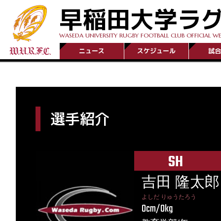
早稲田大学ラ
WASEDA UNIVERSITY RUGBY FOOTBALL CLUB OFFICIAL WE
ニュース
スケジュール
試合
選手紹介
SH
吉田 隆太郎
よしだ りゅうたろう
0cm/0kg