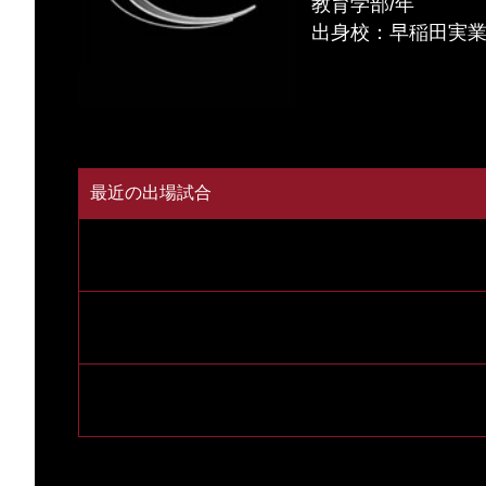
教育学部/年
出身校：早稲田実
最近の出場試合