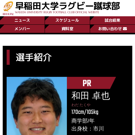
早稲田大学ラグビー蹴球部
WASEDA UNIVERSITY RUGBY FOOTBALL CLUB OFFICIAL WEBSITE
ニュース
スケジュール
試合結果
メンバー
資料室
お問い合わせ
選手紹介
PR
和田 卓也
わだ たくや
170cm/105kg
商学部/年
出身校：市川