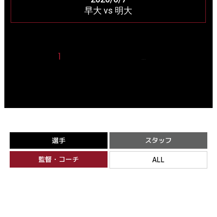
早大 vs 明大
1
2
3
4
5
14
…
選手
スタッフ
監督・コーチ
ALL