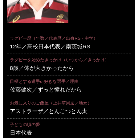
ラグビー歴（年数／代表歴／出身RS・中学）
12年／高校日本代表／南茨城RS
ラグビーを始めたきっかけ（いつから／きっかけ）
8歳／体が大きかったから
目標とする選手or好きな選手／理由
佐藤健次／ずっと憧れだから
お気に入りのご飯屋（上井草周辺／地元）
アストラーザ／とんこつとん太
子どもの頃の夢
日本代表