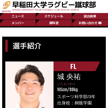
早稲田大学ラグビー蹴球部
WASEDA UNIVERSITY RUGBY FOOTBALL CLUB OFFICIAL WEBSITE
ニュース
スケジュール
試合結果
メンバー
資料室
お問い合わせ
選手紹介
FL
城 央祐
しろ おうすけ
185cm/99kg
スポーツ科学部/3年
出身校：桐蔭学園