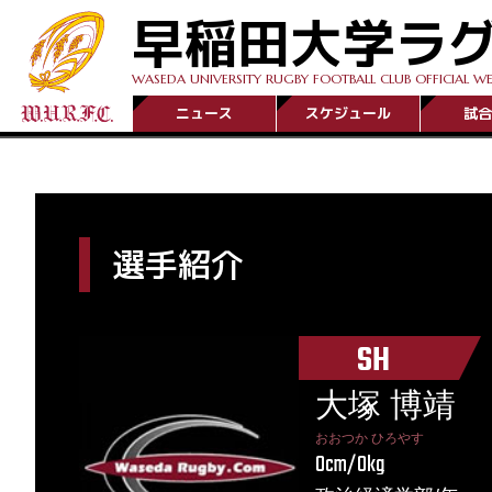
早稲田大学ラ
WASEDA UNIVERSITY RUGBY FOOTBALL CLUB OFFICIAL WE
ニュース
スケジュール
試合
選手紹介
SH
大塚 博靖
おおつか ひろやす
0cm/0kg