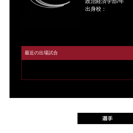
政治経済学部/年
出身校：
最近の出場試合
選手