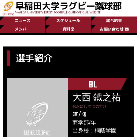
早稲田大学ラグビー蹴球部
WASEDA UNIVERSITY RUGBY FOOTBALL CLUB OFFICIAL WEBSITE
ニュース
スケジュール
試合結果
メンバー
資料室
お問い合わせ
選手紹介
BL
大西 鐡之祐
おおにし てつのすけ
cm/kg
商学部/年
出身校：桐蔭学園