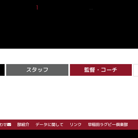
1
2
3
4
5
17
…
スタッフ
監督・コーチ
わせ
部紹介
データに関して
リンク
早稲田ラグビー倶楽部