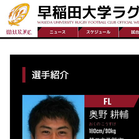
早稲田大学ラ
WASEDA UNIVERSITY RUGBY FOOTBALL CLUB OFFICIAL WE
ニュース
スケジュール
試合
選手紹介
FL
奥野 耕輔
おくの こうすけ
180cm/90kg