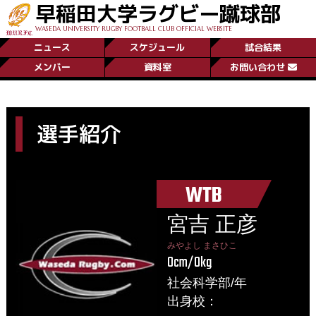
早稲田大学ラグビー蹴球部
WASEDA UNIVERSITY RUGBY FOOTBALL CLUB OFFICIAL WEBSITE
ニュース
スケジュール
試合結果
メンバー
資料室
お問い合わせ
選手紹介
WTB
宮吉 正彦
みやよし まさひこ
0cm/0kg
社会科学部/年
出身校：