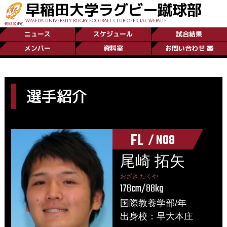
早稲田大学ラグビー蹴球部
WASEDA UNIVERSITY RUGBY FOOTBALL CLUB OFFICIAL WEBSITE
ニュース
スケジュール
試合結果
メンバー
資料室
お問い合わせ
選手紹介
FL
/ NO8
尾崎 拓矢
おざき たくや
178cm/88kg
国際教養学部/年
出身校：早大本庄