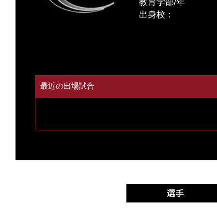
教育学部/年
出身校：
最近の出場試合
選手