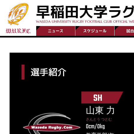
早稲田大学ラ
WASEDA UNIVERSITY RUGBY FOOTBALL CLUB OFFICIAL WE
ニュース
スケジュール
試合
選手紹介
SH
山東 力
さんとう つとむ
0cm/0kg