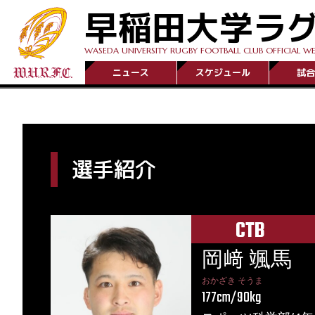
早稲田大学ラ
WASEDA UNIVERSITY RUGBY FOOTBALL CLUB OFFICIAL WE
ニュース
スケジュール
試合
選手紹介
CTB
岡﨑 颯馬
おかざき そうま
177cm/90kg