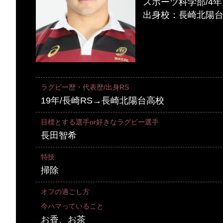
スポーツ科学部/4年
出身校：長崎北陽
ラグビー歴・代表歴/出身RS
19年/長崎RS→長崎北陽台高校
目標とする選手or好きなラグビー選手
長田智希
特技
掃除
オフの過ごし方
今ハマっていること
お香、お茶