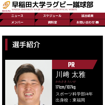
早稲田大学ラグビー蹴球部
WASEDA UNIVERSITY RUGBY FOOTBALL CLUB OFFICIAL WEBSITE
ニュース
スケジュール
試合結果
メンバー
資料室
お問い合わせ
選手紹介
PR
川﨑 太雅
かわさき たいが
171cm/107kg
スポーツ科学部/4年
出身校：東福岡