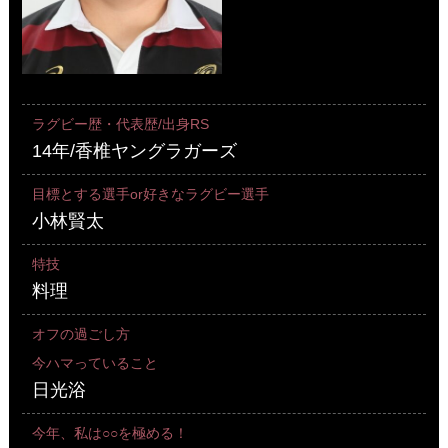
ラグビー歴・代表歴/出身RS
14年/香椎ヤングラガーズ
目標とする選手or好きなラグビー選手
小林賢太
特技
料理
オフの過ごし方
今ハマっていること
日光浴
今年、私は○○を極める！