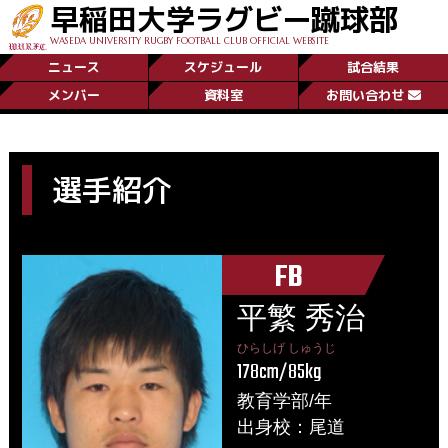
早稲田大学ラグビー蹴球部
WASEDA UNIVERSITY RUGBY FOOTBALL CLUB OFFICIAL WEBSITE
ニュース
スケジュール
試合結果
メンバー
資料室
お問い合わせ
選手紹介
FB
平繁 秀治
ひらしげ しゅうじ
178cm/85kg
教育学部/年
出身校：尾道