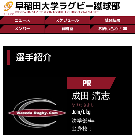
早稲田大学ラグビー蹴球部
WASEDA UNIVERSITY RUGBY FOOTBALL CLUB OFFICIAL WEBSITE
ニュース
スケジュール
試合結果
メンバー
資料室
お問い合わせ
選手紹介
PR
成田 清志
なりた きよし
0cm/0kg
法学部/年
出身校：