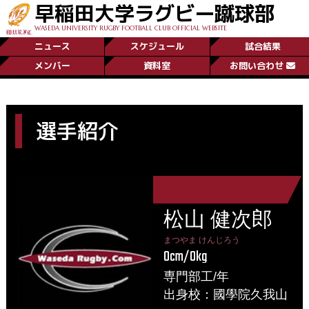
早稲田大学ラグビー蹴球部
WASEDA UNIVERSITY RUGBY FOOTBALL CLUB OFFICIAL WEBSITE
ニュース
スケジュール
試合結果
メンバー
資料室
お問い合わせ
選手紹介
松山 健次郎
まつやま けんじろう
0cm/0kg
専門部工/年
出身校：國學院久我山