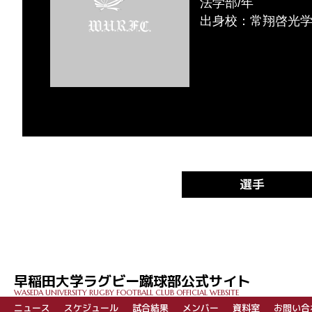
法学部/年
出身校：常翔啓光
選手
早稲田大学ラグビー蹴球部公式サイト
WASEDA UNIVERSITY RUGBY FOOTBALL CLUB OFFICIAL WEBSITE
ニュース
スケジュール
試合結果
メンバー
資料室
お問い合