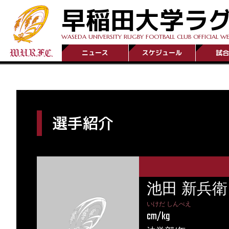
早稲田大学ラ
WASEDA UNIVERSITY RUGBY FOOTBALL CLUB OFFICIAL WE
ニュース
スケジュール
試合
選手紹介
池田 新兵衛
いけだ しんべえ
cm/kg