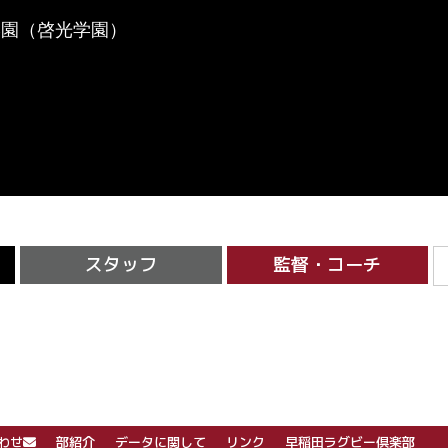
学園（啓光学園）
スタッフ
監督・コーチ
わせ
部紹介
データに関して
リンク
早稲田ラグビー倶楽部