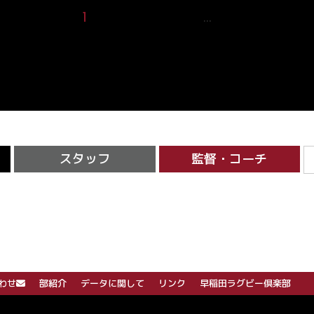
1
2
3
4
5
17
…
スタッフ
監督・コーチ
わせ
部紹介
データに関して
リンク
早稲田ラグビー倶楽部