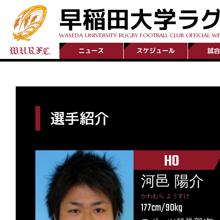
早稲田大学ラ
WASEDA UNIVERSITY RUGBY FOOTBALL CLUB OFFICIAL WE
ニュース
スケジュール
試合
選手紹介
HO
河邑 陽介
かわむら ようすけ
177cm/90kg