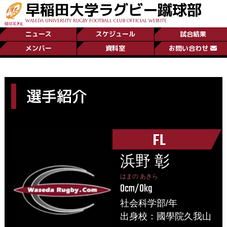
早稲田大学ラグビー蹴球部
WASEDA UNIVERSITY RUGBY FOOTBALL CLUB OFFICIAL WEBSITE
ニュース
スケジュール
試合結果
メンバー
資料室
お問い合わせ
選手紹介
FL
浜野 彰
はまの あきら
0cm/0kg
社会科学部/年
出身校：國學院久我山