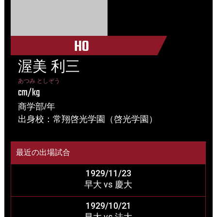
HO
渥美 利三
あつみ としぞう
cm/kg
商学部/年
出身校：常翔啓光学園（啓光学園）
最近の出場試合
1929/11/23
早大 vs 慶大
1929/10/21
早大 vs 法大