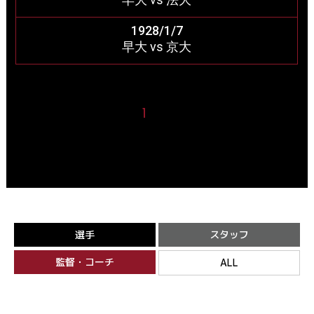
1928/1/7
早大 vs 京大
1
2
選手
スタッフ
監督・コーチ
ALL