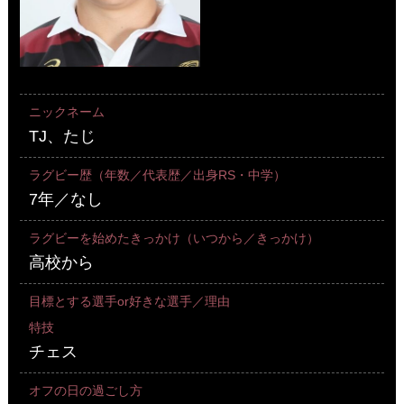
ニックネーム
TJ、たじ
ラグビー歴（年数／代表歴／出身RS・中学）
7年／なし
ラグビーを始めたきっかけ（いつから／きっかけ）
高校から
目標とする選手or好きな選手／理由
特技
チェス
オフの日の過ごし方