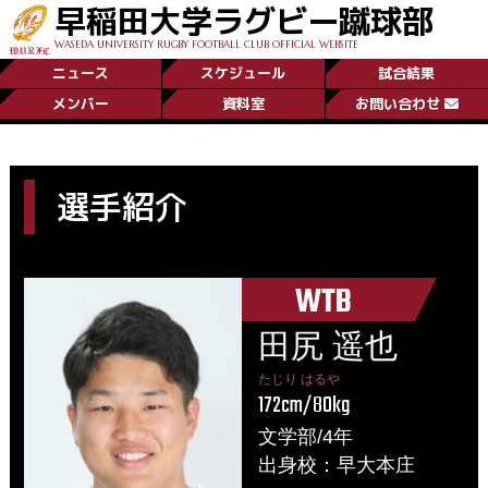
早稲田大学ラグビー蹴球部
WASEDA UNIVERSITY RUGBY FOOTBALL CLUB OFFICIAL WEBSITE
ニュース
スケジュール
試合結果
メンバー
資料室
お問い合わせ
選手紹介
WTB
田尻 遥也
たじり はるや
172cm/80kg
文学部/4年
出身校：早大本庄