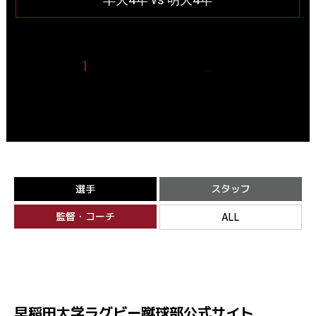
1
2
3
4
5
20
…
選手
スタッフ
監督・コーチ
ALL
早稲田大学ラグビー蹴球部公式サイト