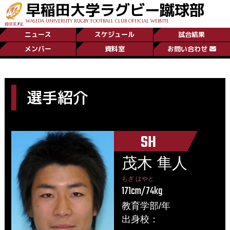
早稲田大学ラグビー蹴球部
WASEDA UNIVERSITY RUGBY FOOTBALL CLUB OFFICIAL WEBSITE
ニュース
スケジュール
試合結果
メンバー
資料室
お問い合わせ
選手紹介
SH
茂木 隼人
もぎ はやと
171cm/74kg
教育学部/年
出身校：