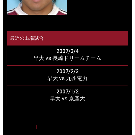
最近の出場試合
2007/3/4
早大 vs 長崎ドリームチーム
2007/2/3
早大 vs 九州電力
2007/1/2
早大 vs 京産大
1
2
3
4
5
18
…