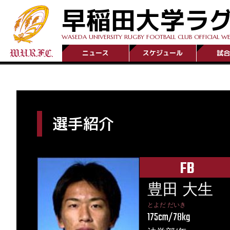
早稲田大学ラ
WASEDA UNIVERSITY RUGBY FOOTBALL CLUB OFFICIAL WE
ニュース
スケジュール
試合
選手紹介
FB
豊田 大生
とよだ だいき
175cm/78kg