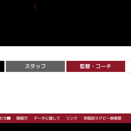
1
2
3
4
5
16
…
スタッフ
監督・コーチ
わせ
部紹介
データに関して
リンク
早稲田ラグビー倶楽部