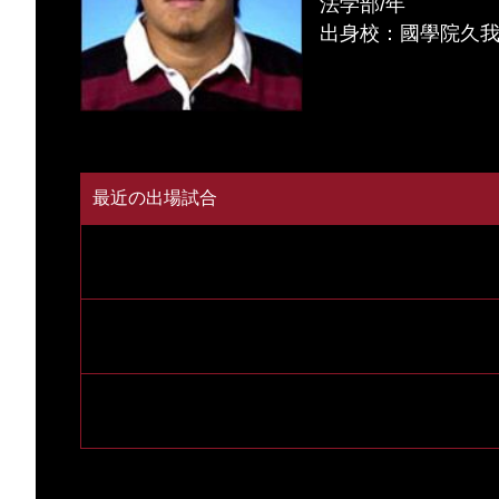
法学部/年
出身校：國學院久
最近の出場試合