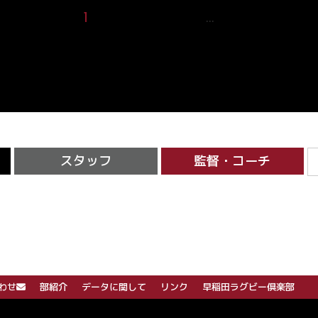
1
2
3
4
5
21
…
スタッフ
監督・コーチ
わせ
部紹介
データに関して
リンク
早稲田ラグビー倶楽部