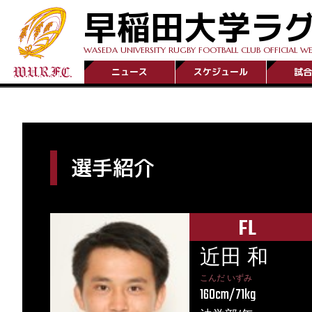
早稲田大学ラ
WASEDA UNIVERSITY RUGBY FOOTBALL CLUB OFFICIAL WE
ニュース
スケジュール
試合
選手紹介
FL
近田 和
こんだ いずみ
160cm/71kg