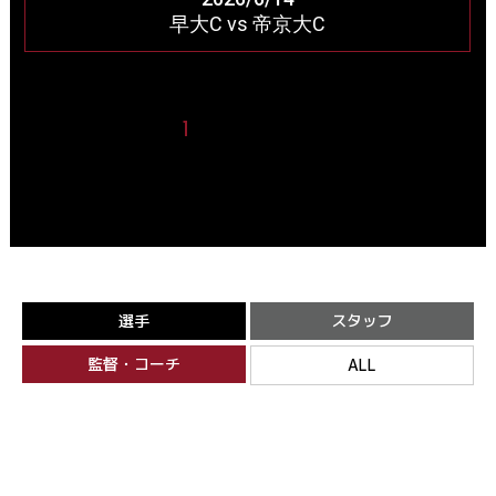
早大C vs 帝京大C
1
2
3
4
選手
スタッフ
監督・コーチ
ALL