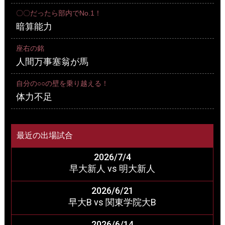
〇〇だったら部内でNo.1！
暗算能力
座右の銘
人間万事塞翁が馬
自分の○○の壁を乗り越える！
体力不足
最近の出場試合
2026/7/4
早大新人 vs 明大新人
2026/6/21
早大B vs 関東学院大B
2026/6/14