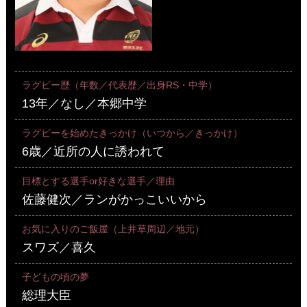
ラグビー歴（年数／代表歴／出身RS・中学）
13年／なし／本郷中学
ラグビーを始めたきっかけ（いつから／きっかけ）
6歳／近所の人に誘われて
目標とする選手or好きな選手／理由
佐藤健次／ランがかっこいいから
お気に入りのご飯屋（上井草周辺／地元）
スワズ／喜久
子どもの頃の夢
総理大臣