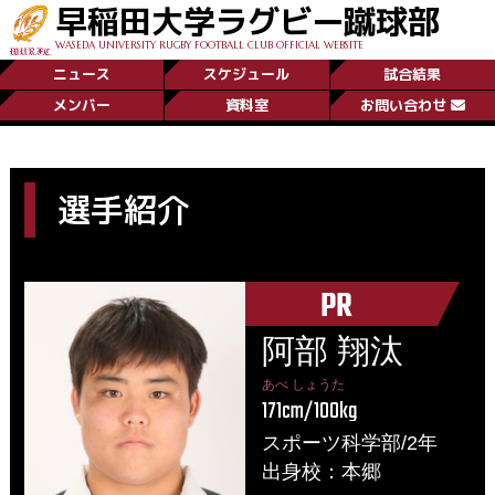
早稲田大学ラグビー蹴球部
WASEDA UNIVERSITY RUGBY FOOTBALL CLUB OFFICIAL WEBSITE
ニュース
スケジュール
試合結果
メンバー
資料室
お問い合わせ
選手紹介
PR
阿部 翔汰
あべ しょうた
171cm/100kg
スポーツ科学部/2年
出身校：本郷