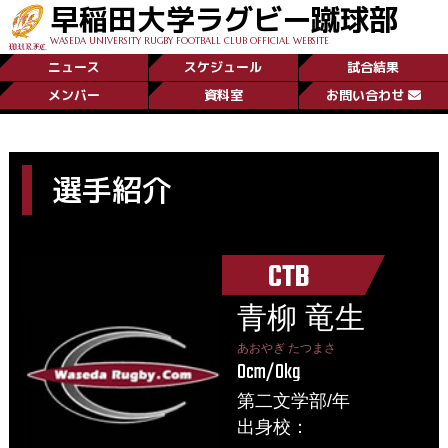
早稲田大学ラグビー蹴球部
WASEDA UNIVERSITY RUGBY FOOTBALL CLUB OFFICIAL WEBSITE
ニュース
スケジュール
試合結果
メンバー
資料室
お問い合わせ
選手紹介
CTB
青柳 竜生
あおやぎ たつまさ
0cm/0kg
第二文学部/年
出身校：