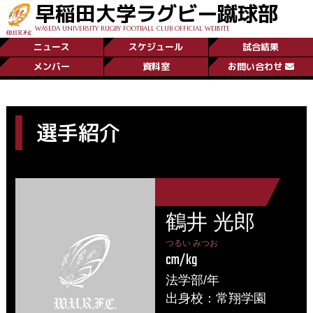
早稲田大学ラグビー蹴球部
WASEDA UNIVERSITY RUGBY FOOTBALL CLUB OFFICIAL WEBSITE
ニュース
スケジュール
試合結果
メンバー
資料室
お問い合わせ
選手紹介
鶴井 光郎
つるい みつお
cm/kg
法学部/年
出身校：常翔学園