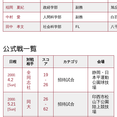
稲岡 夏紀
政経学部
副務
旭丘
中村 愛
人間科学部
副務
白
田中 孝文
社会科学部
FL
八
公式戦一覧
対戦
スコ
日程
カテゴリ
会場
相手
ア
全
静岡・日
19
2000.
同
本平運動
4.2
-
招待試合
志
公園球技
26
[Sun]
社
場
印西市松
26
2000.
同
山下公園
5.21
-
招待試合
大
陸上競技
62
[Sun]
場