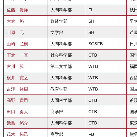
佐藤 貴洋
人間科学部
FL
秋田
大倉 悠
政経学部
SH
早大
川原 元
文学部
SH
芦
山崎 弘樹
人間科学部
SO&FB
日川
下倉 一真
社会科学部
CTB
国
古川 翼
第二文学部
WTB
福岡
横井 寛之
人間科学部
WTB
西陵
吉澤 裕樹
教育学部
WTB
国立
髙野 貴司
人間科学部
CTB
茗
田口 勇人
商学部
CTB
国
艶島 悠介
人間科学部
CTB
東筑
茂木 拓己
商学部
FB
熊谷