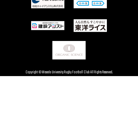
Copyright © Waseda University Rugby Football Club All Rights Reserved.