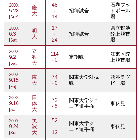
48
石巻フッ
2000.
慶
5.28
-
招待試合
トボール
大
14
場
[Sun]
17
県立鴨池
2000.
明
6.3
-
招待試合
陸上競技
大
24
場
[Sat]
立
2000.
114
江東区陸
9.2
教
定期戦
- 0
上競技場
大
[Sat]
2000.
東
74
関東大学対抗
熊谷ラグ
9.15
大
- 0
戦
ビー場
[Fri]
日
2000.
72
関東大学ジュ
9.16
体
東伏見
- 5
ニア選手権
大
[Sat]
筑
52
2000.
関東大学ジュ
9.24
波
-
東伏見
ニア選手権
大
12
[Sun]