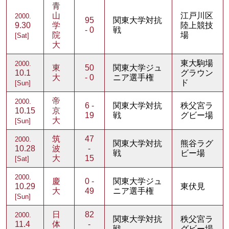
青
山
江戸川区
2000.
95
関東大学対抗
9.30
学
陸上競技
- 0
戦
院
場
[Sat]
大
東大駒場
2000.
東
50
関東大学ジュ
10.1
グラウン
大
- 0
ニア選手権
ド
[Sun]
帝
2000.
6 -
関東大学対抗
秩父宮ラ
10.15
京
19
戦
グビー場
大
[Sun]
筑
47
2000.
関東大学対抗
熊谷ラグ
10.28
波
-
戦
ビー場
大
15
[Sat]
2000.
慶
0 -
関東大学ジュ
10.29
東伏見
大
49
ニア選手権
[Sun]
日
82
2000.
関東大学対抗
秩父宮ラ
11.4
体
-
戦
グビー場