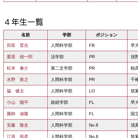
４年生一覧
名前
学部
ポジション
田留 晋吉
人間科学部
FB
早大
栗原 雄一郎
法学部
PR
浅
松本 兼介
第二文学部
PR
柏高
水野 敦之
人間科学部
PR
千種
脇 健太
人間科学部
LO
筑紫
小山 陽平
政経学部
FL
早大
圖師 淑隆
人間科学部
FL
国立
安藤 隆史
人間科学部
No.8
清真
江原 和彦
人間科学部
No.8
筑紫