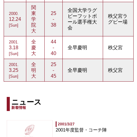
関
全国大学ラグ
東
25
2000.
ビーフットボ
秩父宮ラ
12.24
学
-
ール選手権大
グビー場
院
38
[Sun]
会
大
全
44
2001.
3.18
慶
-
全早慶明
秩父宮
大
40
[Sun]
全
25
2001.
3.25
明
-
全早慶明
秩父宮
大
45
[Sun]
ニュース
新着情報
2001/3/27
2001年度監督・コーチ陣