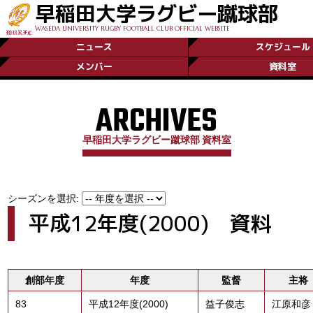
早稲田大学ラグビー蹴球部
WASEDA UNIVERSITY RUGBY FOOTBALL CLUB OFFICIAL WEBSITE
ニュース
スケジュール
メンバー
資料室
ARCHIVES
早稲田大学ラグビー蹴球部 資料室
シーズンを選択:
平成12年度(2000) 資料
創部
年度
年度
監督
主将
83
平成12年度(2000)
益子俊志
江原和彦