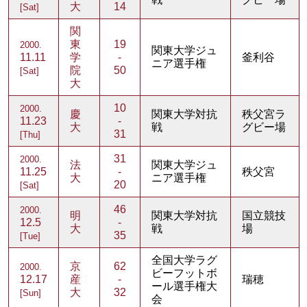
大
14
[Sat]
関
東
19
2000.
関東大学ジュ
11.11
学
-
釜利谷
ニア選手権
院
50
[Sat]
大
10
2000.
慶
関東大学対抗
秩父宮ラ
11.23
-
大
戦
グビー場
31
[Thu]
31
2000.
法
関東大学ジュ
11.25
-
秩父宮
大
ニア選手権
20
[Sat]
46
2000.
明
関東大学対抗
国立競技
12.5
-
大
戦
場
35
[Tue]
全国大学ラグ
京
62
2000.
ビーフットボ
12.17
産
-
瑞穂
ール選手権大
大
32
[Sun]
会