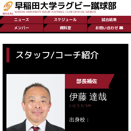
早稲田大学ラグビー蹴球部
WASEDA UNIVERSITY RUGBY FOOTBALL CLUB OFFICIAL WEBSITE
ニュース
スケジュール
試合結果
メンバー
資料室
お問い合わせ
スタッフ/コーチ紹介
部長補佐
伊藤 達哉
いとう たつや
出身校：