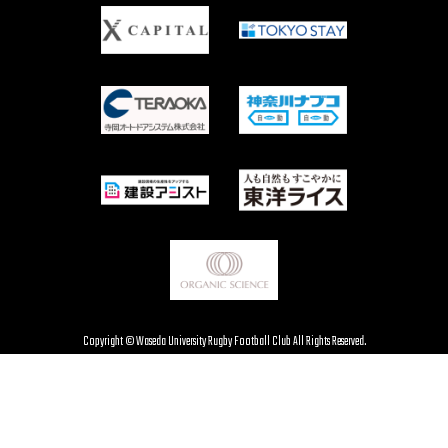
Copyright © Waseda University Rugby Football Club All Rights Reserved.