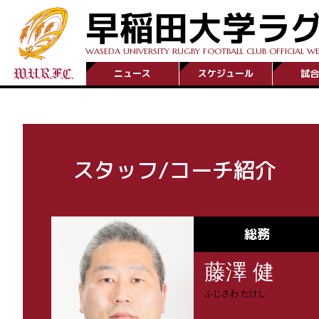
早稲田大学ラ
WASEDA UNIVERSITY RUGBY FOOTBALL CLUB OFFICIAL WE
ニュース
スケジュール
試合
スタッフ/コーチ紹介
総務
藤澤 健
ふじさわ たけし