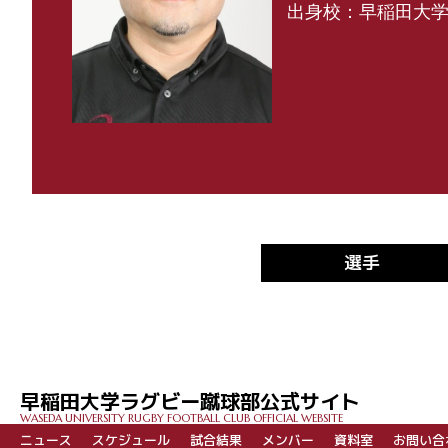
出身校：早稲田大
選手
早稲田大学ラグビー蹴球部公式サイト
WASEDA UNIVERSITY RUGBY FOOTBALL CLUB OFFICIAL WEBSITE
ニュース
スケジュール
試合結果
メンバー
資料室
お問い合