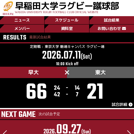
早稲田大学ラグビー蹴球部
WASEDA UNIVERSITY RUGBY FOOTBALL CLUB OFFICIAL WEBSITE
ニュース
スケジュール
試合結果
菅平日記／Day0
メンバー
資料室
お問い合わせ
RESULTS
最新試合結果
New!
定期戦 : 東京大学 駒場キャンパス ラグビー場
2026.07.11
(Sat)
10:00 Kick off
早大
東大
66
21
24
-
14
42
-
7
試合詳細
NEXT GAME
次の試合予定
09.27
2026.
(Sun)