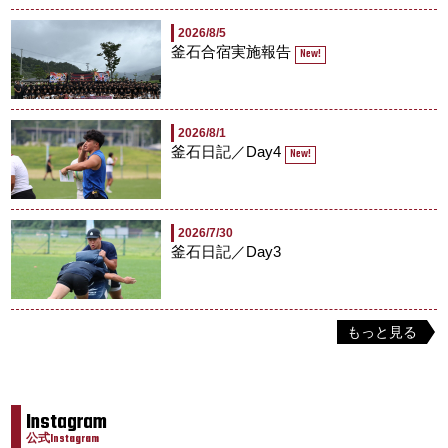
2026/8/5
釜石合宿実施報告
New!
2026/8/1
釜石日記／Day4
New!
2026/7/30
釜石日記／Day3
もっと見る
Instagram
公式Instagram