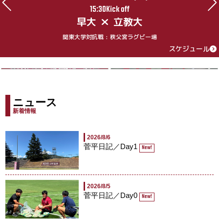
15:30Kick off
早大
立教大
関東大学対抗戦 : 秩父宮ラグビー場
スケジュール
ニュース
新着情報
2026/8/6
菅平日記／Day1
New!
2026/8/5
菅平日記／Day0
New!