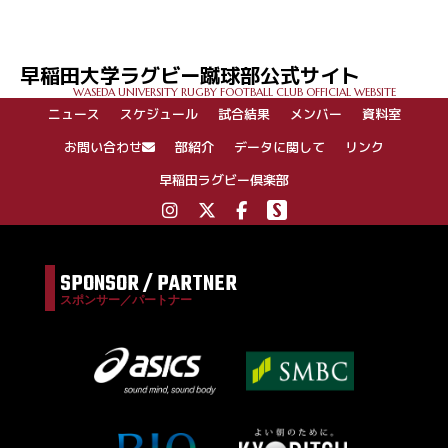
ナ
ビ
ゲ
早稲田大学ラグビー蹴球部公式サイト
ー
WASEDA UNIVERSITY RUGBY FOOTBALL CLUB OFFICIAL WEBSITE
シ
ニュース
スケジュール
試合結果
メンバー
資料室
ョ
ン
お問い合わせ
部紹介
データに関して
リンク
早稲田ラグビー倶楽部
SPONSOR / PARTNER
スポンサー／パートナー