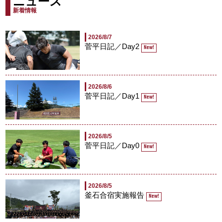
ニュース
新着情報
2026/8/7
菅平日記／Day2
New!
2026/8/6
菅平日記／Day1
New!
2026/8/5
菅平日記／Day0
New!
2026/8/5
釜石合宿実施報告
New!