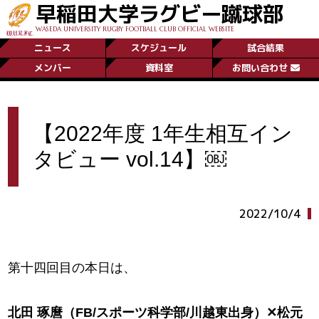
早稲田大学ラグビー蹴球部
WASEDA UNIVERSITY RUGBY FOOTBALL CLUB OFFICIAL WEBSITE
ニュース
スケジュール
試合結果
メンバー
資料室
お問い合わせ
【2022年度 1年生相互イン
タビュー vol.14】￼
2022/10/4
第十四回目の本日は、
北田 琢麿（FB/スポーツ科学部/川越東出身）✕松元