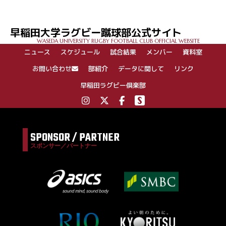
ナ
ビ
ゲ
早稲田大学ラグビー蹴球部公式サイト
ー
WASEDA UNIVERSITY RUGBY FOOTBALL CLUB OFFICIAL WEBSITE
シ
ニュース
スケジュール
試合結果
メンバー
資料室
ョ
ン
お問い合わせ
部紹介
データに関して
リンク
早稲田ラグビー倶楽部
SPONSOR / PARTNER
スポンサー／パートナー