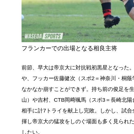
フランカーでの出場となる相良主将
前節、早大は帝京大に対抗戦初黒星となった。
や、フッカー佐藤健次（スポ2＝神奈川・桐蔭
なかなか崩すことができず。持ち前の俊足を生
山）や吉村、CTB岡﨑颯馬（スポ3＝長崎北
相手に計7トライを献上し完敗。しかし、試合
揮し帝京大の猛攻をしのぐ場面も多く見られ
したい。