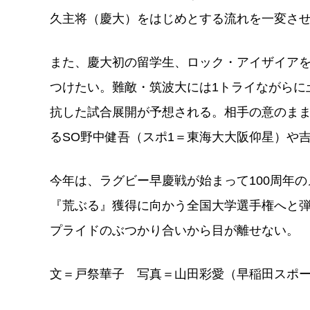
久主将（慶大）をはじめとする流れを一変さ
また、慶大初の留学生、ロック・アイザイアを
つけたい。難敵・筑波大には1トライながらに
抗した試合展開が予想される。相手の意のま
るSO野中健吾（スポ1＝東海大大阪仰星）や
今年は、ラグビー早慶戦が始まって100周年
『荒ぶる』獲得に向かう全国大学選手権へと
プライドのぶつかり合いから目が離せない。
文＝戸祭華子 写真＝山田彩愛（早稲田スポ