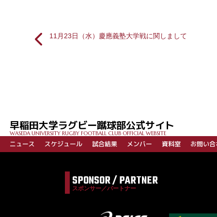
11月23日（水）慶應義塾大学戦に関しまして
投
稿
ナ
ビ
早稲田大学ラグビー蹴球部公式サイト
ゲ
WASEDA UNIVERSITY RUGBY FOOTBALL CLUB OFFICIAL WEBSITE
ー
ニュース
スケジュール
試合結果
メンバー
資料室
お問い合
シ
ョ
SPONSOR / PARTNER
ン
スポンサー／パートナー