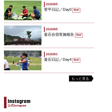
2026/8/5
菅平日記／Day0
New!
2026/8/5
釜石合宿実施報告
New!
2026/8/1
釜石日記／Day4
New!
もっと見る
Instagram
公式Instagram