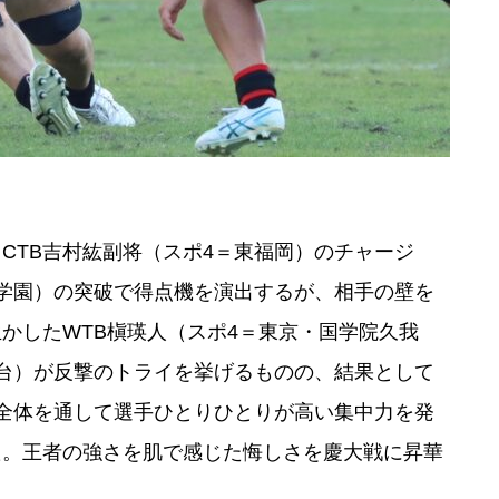
CTB吉村紘副将（スポ4＝東福岡）のチャージ
学園）の突破で得点機を演出するが、相手の壁を
かしたWTB槇瑛人（スポ4＝東京・国学院久我
陽台）が反撃のトライを挙げるものの、結果として
全体を通して選手ひとりひとりが高い集中力を発
た。王者の強さを肌で感じた悔しさを慶大戦に昇華