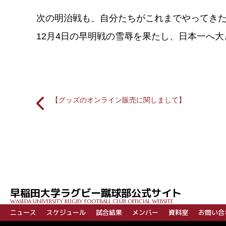
次の明治戦も、自分たちがこれまでやってき
12月4日の早明戦の雪辱を果たし、日本一へ
【グッズのオンライン販売に関しまして】
投
稿
ナ
ビ
早稲田大学ラグビー蹴球部公式サイト
ゲ
WASEDA UNIVERSITY RUGBY FOOTBALL CLUB OFFICIAL WEBSITE
ー
ニュース
スケジュール
試合結果
メンバー
資料室
お問い合