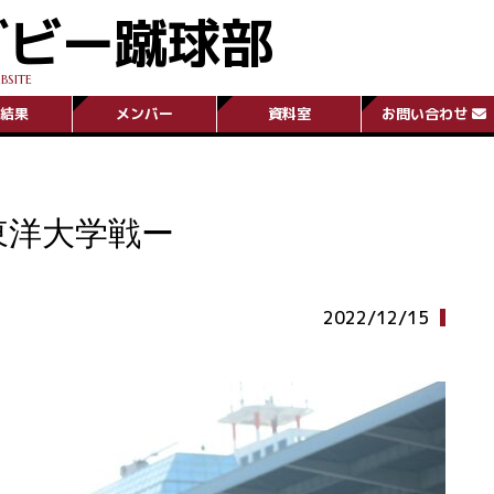
グビー蹴球部
BSITE
結果
メンバー
資料室
お問い合わせ
n】ー東洋大学戦ー
2022/12/15