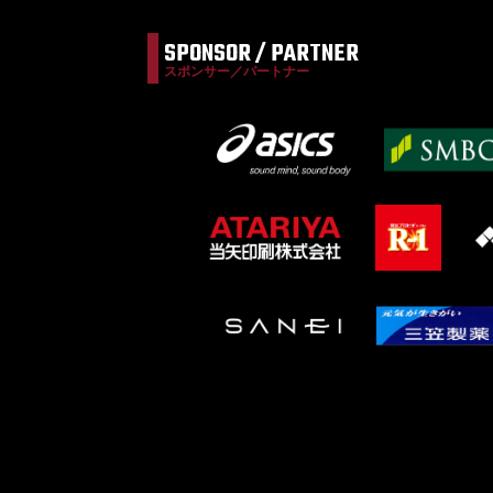
シ
ョ
SPONSOR / PARTNER
ン
スポンサー／パートナー