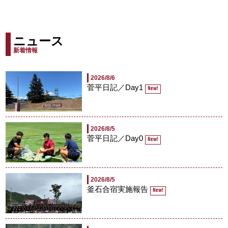
ニュース
新着情報
2026/8/6
菅平日記／Day1
New!
2026/8/5
菅平日記／Day0
New!
2026/8/5
釜石合宿実施報告
New!