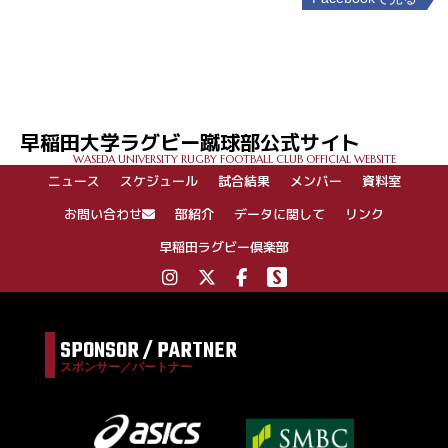
投
稿
ナ
ビ
ゲ
早稲田大学ラグビー蹴球部公式サイト
ー
WASEDA UNIVERSITY RUGBY FOOTBALL CLUB OFFICIAL WEBSITE
シ
ニュース
スケジュール
試合結果
メンバー
資料室
ョ
ン
お問い合わせ
部紹介
データに関して
リンク
早稲田ラグビー倶楽部
SPONSOR / PARTNER
スポンサー／パートナー