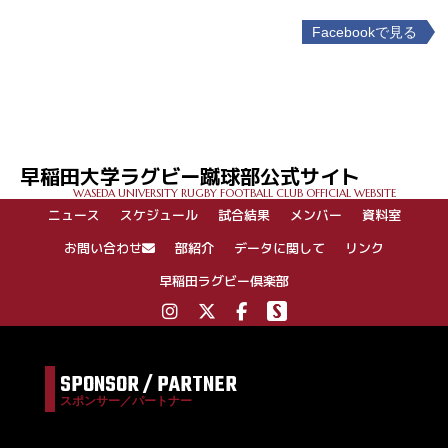
Facebookで見る
投
稿
ナ
ビ
ゲ
早稲田大学ラグビー蹴球部公式サイト
ー
WASEDA UNIVERSITY RUGBY FOOTBALL CLUB OFFICIAL WEBSITE
シ
ニュース
スケジュール
試合結果
メンバー
資料室
ョ
ン
お問い合わせ
部紹介
データに関して
リンク
早稲田ラグビー倶楽部
SPONSOR / PARTNER
スポンサー／パートナー