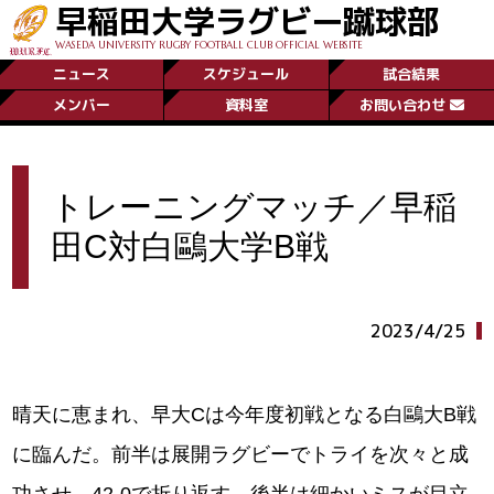
早稲田大学ラグビー蹴球部
WASEDA UNIVERSITY RUGBY FOOTBALL CLUB OFFICIAL WEBSITE
ニュース
スケジュール
試合結果
メンバー
資料室
お問い合わせ
トレーニングマッチ／早稲
田C対白鷗大学B戦
2023/4/25
晴天に恵まれ、早大Cは今年度初戦となる白鷗大B戦
に臨んだ。前半は展開ラグビーでトライを次々と成