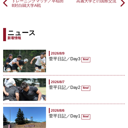
トレーニングマッチ／早稲田
高麗大学との国際交流
B対白鷗大学A戦
ニュース
新着情報
2026/8/9
菅平日記／Day3
New!
2026/8/7
菅平日記／Day2
New!
2026/8/6
菅平日記／Day1
New!