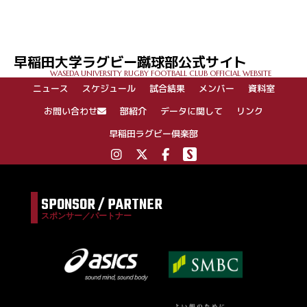
稿
ナ
ビ
ゲ
早稲田大学ラグビー蹴球部公式サイト
ー
WASEDA UNIVERSITY RUGBY FOOTBALL CLUB OFFICIAL WEBSITE
シ
ニュース
スケジュール
試合結果
メンバー
資料室
ョ
ン
お問い合わせ
部紹介
データに関して
リンク
早稲田ラグビー倶楽部
SPONSOR / PARTNER
スポンサー／パートナー