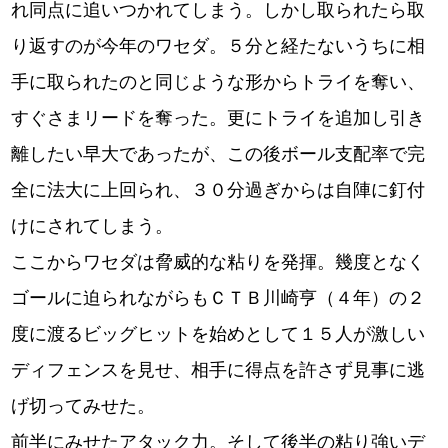
れ同点に追いつかれてしまう。しかし取られたら取
り返すのが今年のワセダ。５分と経たないうちに相
手に取られたのと同じような形からトライを奪い、
すぐさまリードを奪った。更にトライを追加し引き
離したい早大であったが、この後ボール支配率で完
全に法大に上回られ、３０分過ぎからは自陣に釘付
けにされてしまう。
ここからワセダは脅威的な粘りを発揮。幾度となく
ゴールに迫られながらもＣＴＢ川崎亨（４年）の２
度に渡るビッグヒットを始めとして１５人が激しい
ディフェンスを見せ、相手に得点を許さず見事に逃
げ切ってみせた。
前半にみせたアタック力。そして後半の粘り強いデ