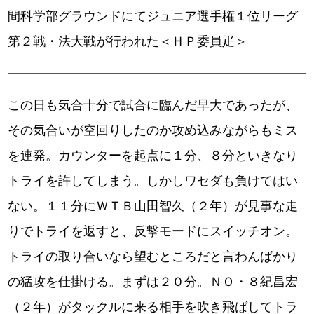
間科学部グラウンドにてジュニア選手権１位リーグ
第２戦・法大戦が行われた＜ＨＰ委員疋＞
この日も気合十分で試合に臨んだ早大であったが、
その気合いが空回りしたのか攻め込みながらもミス
を連発。カウンターを起点に１分、８分といきなり
トライを許してしまう。しかしワセダも負けてはい
ない。１１分にＷＴＢ山田智久（２年）が見事な走
りでトライを返すと、反撃モードにスイッチオン。
トライの取り合いなら望むところだと言わんばかり
の猛攻を仕掛ける。まずは２０分。ＮＯ・８紀昌宏
（２年）がタックルに来る相手を吹き飛ばしてトラ