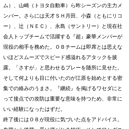
ム）、山崎（トヨタ自動車）ら昨シーズンの主力メ
ンバー。さらには天才ＳＨ月田、小森（ともにリコ
ー）、辻（ＮＥＣ）、永島（サントリー）と現在社
会人トップチームで活躍する『超』豪華メンバーが
現役の相手を務めた。ＯＢチームは即席とは思えな
いほどスムーズでスピード感溢れるアタックを披
露。「さすが」と思わせるプレーを随所に見せた。
そして何よりも目に付いたのが江原を始めとする密
集での絡みのうまさ。『継続』を掲げるワセダにと
って接点での攻防は重要な意味を持つため、非常に
いい経験になったはずだ。
終了後にはＯＢが現役に気づいた点をアドバイス。