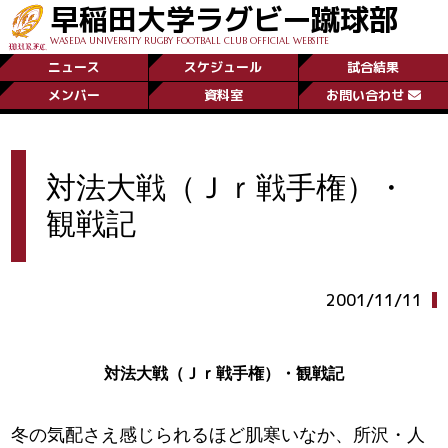
早稲田大学ラグビー蹴球部
WASEDA UNIVERSITY RUGBY FOOTBALL CLUB OFFICIAL WEBSITE
ニュース
スケジュール
試合結果
メンバー
資料室
お問い合わせ
対法大戦（Ｊｒ戦手権）・
観戦記
2001/11/11
対法大戦（Ｊｒ戦手権）・観戦記
冬の気配さえ感じられるほど肌寒いなか、所沢・人