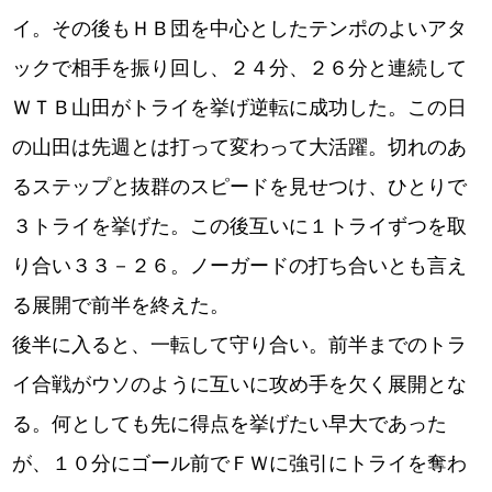
イ。その後もＨＢ団を中心としたテンポのよいアタ
ックで相手を振り回し、２４分、２６分と連続して
ＷＴＢ山田がトライを挙げ逆転に成功した。この日
の山田は先週とは打って変わって大活躍。切れのあ
るステップと抜群のスピードを見せつけ、ひとりで
３トライを挙げた。この後互いに１トライずつを取
り合い３３－２６。ノーガードの打ち合いとも言え
る展開で前半を終えた。
後半に入ると、一転して守り合い。前半までのトラ
イ合戦がウソのように互いに攻め手を欠く展開とな
る。何としても先に得点を挙げたい早大であった
が、１０分にゴール前でＦＷに強引にトライを奪わ