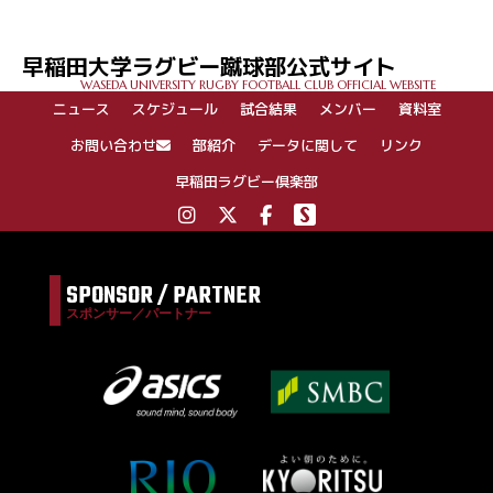
ビ
ゲ
早稲田大学ラグビー蹴球部公式サイト
ー
WASEDA UNIVERSITY RUGBY FOOTBALL CLUB OFFICIAL WEBSITE
シ
ニュース
スケジュール
試合結果
メンバー
資料室
ョ
ン
お問い合わせ
部紹介
データに関して
リンク
早稲田ラグビー倶楽部
SPONSOR / PARTNER
スポンサー／パートナー