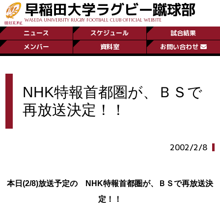
早稲田大学ラグビー蹴球部
WASEDA UNIVERSITY RUGBY FOOTBALL CLUB OFFICIAL WEBSITE
ニュース
スケジュール
試合結果
メンバー
資料室
お問い合わせ
NHK特報首都圏が、ＢＳで
再放送決定！！
2002/2/8
本日(2/8)放送予定の NHK特報首都圏が、ＢＳで再放送決
定！！