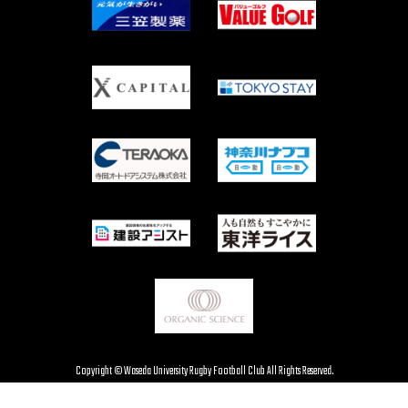
Copyright © Waseda University Rugby Football Club All Rights Reserved.