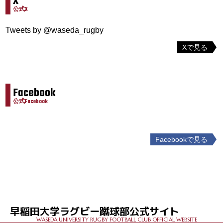
X
公式X
Tweets by @waseda_rugby
Xで見る
Facebook
公式Facebook
Facebookで見る
投
稿
ナ
ビ
ゲ
早稲田大学ラグビー蹴球部公式サイト
ー
WASEDA UNIVERSITY RUGBY FOOTBALL CLUB OFFICIAL WEBSITE
シ