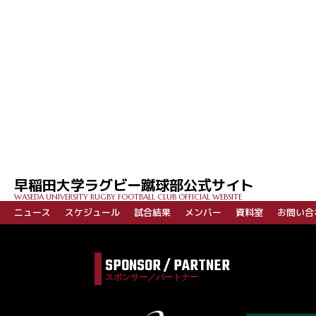
投
稿
ナ
ビ
早稲田大学ラグビー蹴球部公式サイト
ゲ
WASEDA UNIVERSITY RUGBY FOOTBALL CLUB OFFICIAL WEBSITE
ー
ニュース
スケジュール
試合結果
メンバー
資料室
お問い合
シ
ョ
SPONSOR / PARTNER
ン
スポンサー／パートナー