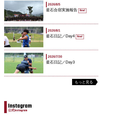
2026/8/5
釜石合宿実施報告
New!
2026/8/1
釜石日記／Day4
New!
2026/7/30
釜石日記／Day3
もっと見る
Instagram
公式Instagram