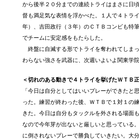
から後半２０分までの連続トライはまさに日
督も満足気な表情を浮かべた。１人で４トラ
年）、吉田政行（３年）のＣＴＢコンビも特
でチームに安定感をもたらした。
終盤に自滅する形でトライを奪われてしまっ
わらない強さを武器に、次週いよいよ関東学
＜切れのある動きで４トライを挙げたＷＴＢ
「今日は自分としてはいいプレーができたと
った。練習が終わった後、ＷＴＢで１対１の
きた。今日は自分もタックルを外される場面
なので今年芽が出ないと厳しいと思っている
に倒されないプレーで勝負していきたい。大