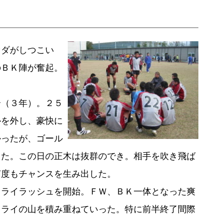
ダがしつこい
のＢＫ陣が奮起。
（３年）。２５
ルを外し、豪快に
かったが、ゴール
した。この日の正木は抜群のでき。相手を吹き飛ば
何度もチャンスを生み出した。
ライラッシュを開始。ＦＷ、ＢＫ一体となった爽
トライの山を積み重ねていった。特に前半終了間際