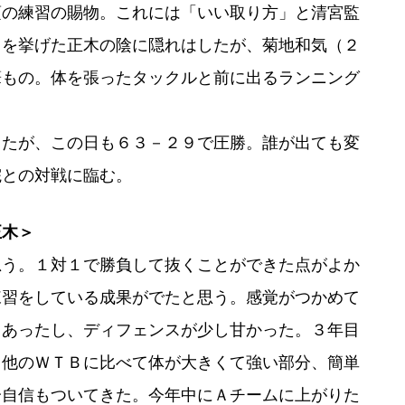
頃の練習の賜物。これには「いい取り方」と清宮監
イを挙げた正木の陰に隠れはしたが、菊地和気（２
筆もの。体を張ったタックルと前に出るランニング
たが、この日も６３－２９で圧勝。誰が出ても変
院との対戦に臨む。
正木＞
思う。１対１で勝負して抜くことができた点がよか
練習をしている成果がでたと思う。感覚がつかめて
もあったし、ディフェンスが少し甘かった。３年目
。他のＷＴＢに比べて体が大きくて強い部分、簡単
分自信もついてきた。今年中にＡチームに上がりた