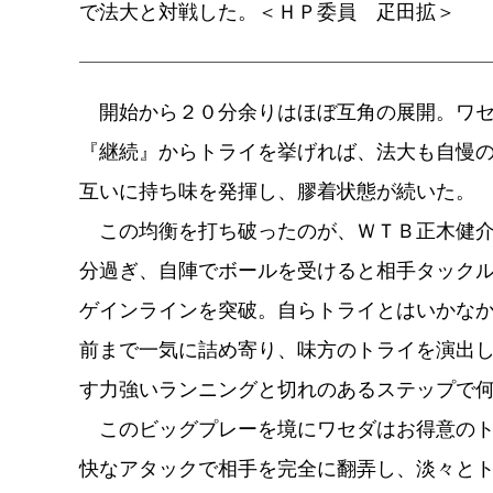
で法大と対戦した。＜ＨＰ委員 疋田拡＞
開始から２０分余りはほぼ互角の展開。ワセ
『継続』からトライを挙げれば、法大も自慢
互いに持ち味を発揮し、膠着状態が続いた。
この均衡を打ち破ったのが、ＷＴＢ正木健介
分過ぎ、自陣でボールを受けると相手タック
ゲインラインを突破。自らトライとはいかな
前まで一気に詰め寄り、味方のトライを演出
す力強いランニングと切れのあるステップで
このビッグプレーを境にワセダはお得意のト
快なアタックで相手を完全に翻弄し、淡々と