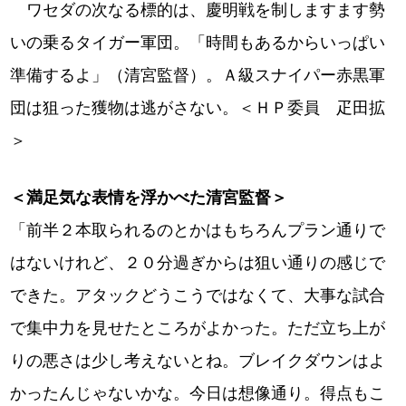
ワセダの次なる標的は、慶明戦を制しますます勢
いの乗るタイガー軍団。「時間もあるからいっぱい
準備するよ」（清宮監督）。Ａ級スナイパー赤黒軍
団は狙った獲物は逃がさない。＜ＨＰ委員 疋田拡
＞
＜満足気な表情を浮かべた清宮監督＞
「前半２本取られるのとかはもちろんプラン通りで
はないけれど、２０分過ぎからは狙い通りの感じで
できた。アタックどうこうではなくて、大事な試合
で集中力を見せたところがよかった。ただ立ち上が
りの悪さは少し考えないとね。ブレイクダウンはよ
かったんじゃないかな。今日は想像通り。得点もこ