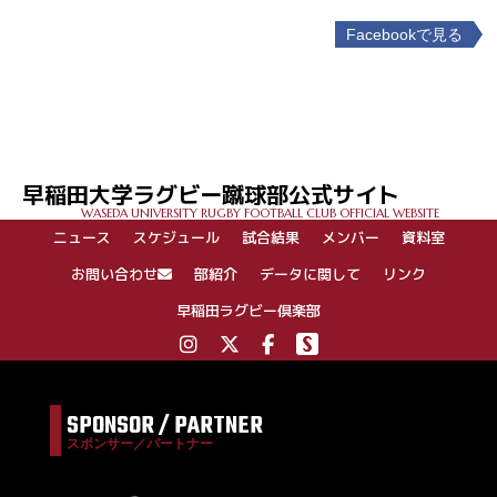
Facebookで見る
投
稿
ナ
ビ
ゲ
早稲田大学ラグビー蹴球部公式サイト
ー
WASEDA UNIVERSITY RUGBY FOOTBALL CLUB OFFICIAL WEBSITE
シ
ニュース
スケジュール
試合結果
メンバー
資料室
ョ
ン
お問い合わせ
部紹介
データに関して
リンク
早稲田ラグビー倶楽部
SPONSOR / PARTNER
スポンサー／パートナー