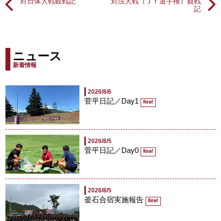
対日体大戦観戦記
対法大戦（Ｊｒ選手権）観戦
記
ニュース
新着情報
2026/8/6
菅平日記／Day1
New!
2026/8/5
菅平日記／Day0
New!
2026/8/5
釜石合宿実施報告
New!