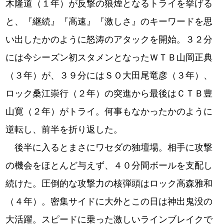
木隆道（１年）が反撃の狼煙となるトライを挙げる
と、『継続』『高速』『激しさ』のキーワードを思
い出したかのように怒涛のアタックを開始。３２分
には今シーズン初スタメンとなったＷＴＢ山岡正典
（３年）が、３９分にはＳＯ大田尾竜彦（３年）、
ロック桑江崇行（２年）の突進から最後はＣＴＢ豊
山寛（２年）がトライ。何事もなかったかのように
逆転し、前半を折り返した。
後半に入るとまさにワセダの独壇場。相手に攻撃
の機会をほとんど与えず、４０分間ボールを支配し
続けた。圧倒的な攻撃力の核弾頭はロック高森雅和
（４年）。密集サイドに大外とこの日は神出鬼没の
大活躍。スピードに乗った激しいラインブレイクで