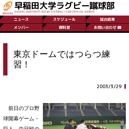
早稲田大学ラグビー蹴球部
WASEDA UNIVERSITY RUGBY FOOTBALL CLUB OFFICIAL WEBSITE
ニュース
スケジュール
試合結果
メンバー
資料室
お問い合わせ
東京ドームではつらつ練
習！
2003/3/29
前日のプロ野
球開幕ゲーム・