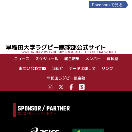
Facebookで見る
投
稿
ナ
ビ
ゲ
早稲田大学ラグビー蹴球部公式サイト
ー
WASEDA UNIVERSITY RUGBY FOOTBALL CLUB OFFICIAL WEBSITE
シ
ニュース
スケジュール
試合結果
メンバー
資料室
ョ
ン
お問い合わせ
部紹介
データに関して
リンク
早稲田ラグビー倶楽部
SPONSOR / PARTNER
スポンサー／パートナー