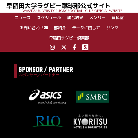
早稲田大学ラグビー蹴球部公式サイト
ー
WASEDA UNIVERSITY RUGBY FOOTBALL CLUB OFFICIAL WEBSITE
シ
ニュース
スケジュール
試合結果
メンバー
資料室
ョ
ン
お問い合わせ
部紹介
データに関して
リンク
早稲田ラグビー倶楽部
SPONSOR / PARTNER
スポンサー／パートナー